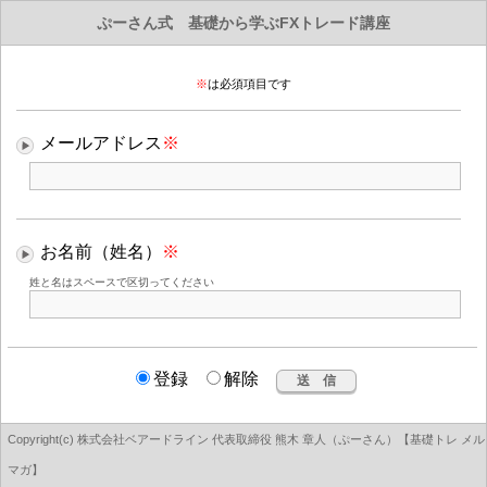
ぷーさん式 基礎から学ぶFXトレード講座
※
は必須項目です
メールアドレス
※
お名前（姓名）
※
姓と名はスペースで区切ってください
登録
解除
Copyright(c) 株式会社ベアードライン 代表取締役 熊木 章人（ぷーさん）【基礎トレ メル
マガ】